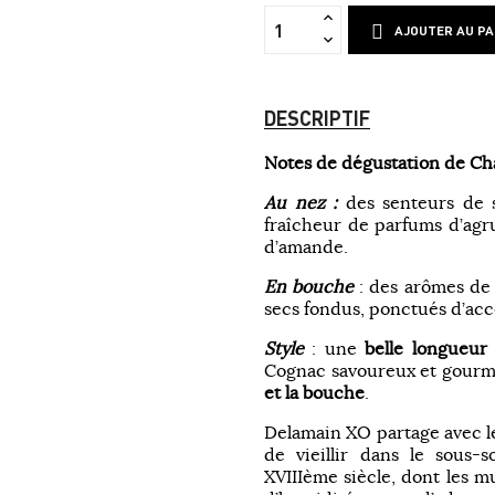
AJOUTER AU PA
DESCRIPTIF
Notes de dégustation de Cha
Au nez :
des senteurs de s
fraîcheur de parfums d’agru
d’amande.
En bouche
: des arômes de f
secs fondus, ponctués d’acce
Style
: une
belle longueur 
Cognac savoureux et gourm
et la bouche
.
Delamain XO partage avec le
de vieillir dans le sous
XVIIIème siècle, dont les mu