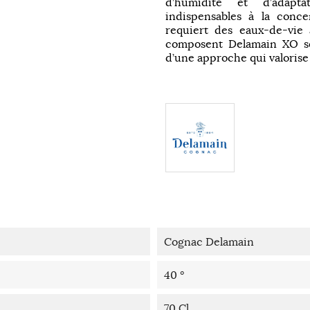
d’humidité et d’adapta
indispensables à la conc
requiert des eaux-de-vie
composent Delamain XO son
d’une approche qui valorise 
Cognac Delamain
40 °
70 Cl