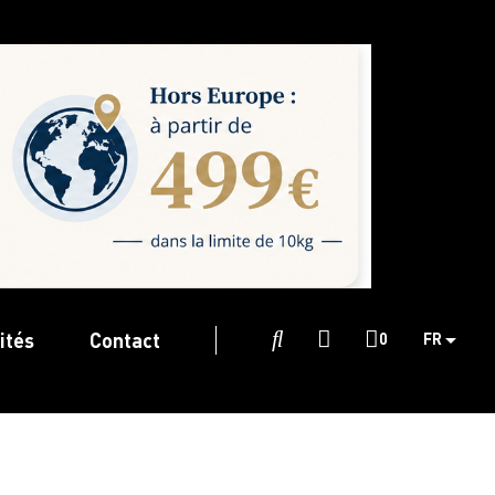
ités
Contact

0
FR