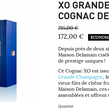
XO GRAND
COGNAC D
215,00 €
172,00 €
ÉCONOMI
Depuis près de deux si
Maison
Delamain
cisèl
de prestige uniques !
Ce Cognac
XO
est issu
Grande Champagne
, 
vieux fûts de chêne fra
Maison Delamain, ces
assemblées et offrent 
Quantité