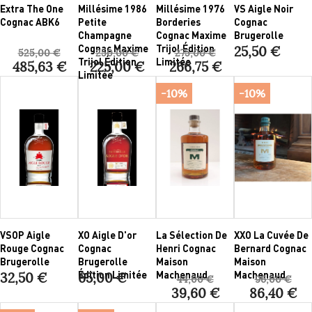
Extra The One
Millésime 1986
Millésime 1976
VS Aigle Noir
Cognac ABK6
Petite
Borderies
Cognac
Champagne
Cognac Maxime
Brugerolle
Cognac Maxime
Trijol Édition
25,50 €
525,00 €
250,00 €
275,00 €
Trijol Édition
Limitée
485,63 €
225,00 €
266,75 €
Limitée
-10%
-10%
VSOP Aigle
XO Aigle D'or
La Sélection De
XXO La Cuvée De
Rouge Cognac
Cognac
Henri Cognac
Bernard Cognac
Brugerolle
Brugerolle
Maison
Maison
Édition Limitée
Machenaud
Machenaud
32,50 €
65,00 €
44,00 €
96,00 €
39,60 €
86,40 €