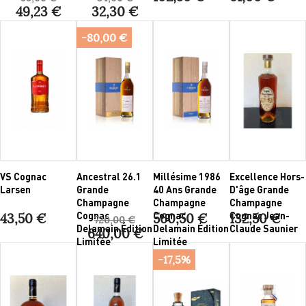
49,23 €
32,30 €
-80,00 €
VS Cognac
Ancestral 26.1
Millésime 1986
Excellence Hors-
Larsen
Grande
40 Ans Grande
D'âge Grande
Champagne
Champagne
Champagne
Cognac
Cognac
Cognac Jean-
43,50 €
560,50 €
132,50 €
720,00 €
Delamain Édition
Delamain Édition
Claude Saunier
640,00 €
Limitée
Limitée
-17,5%