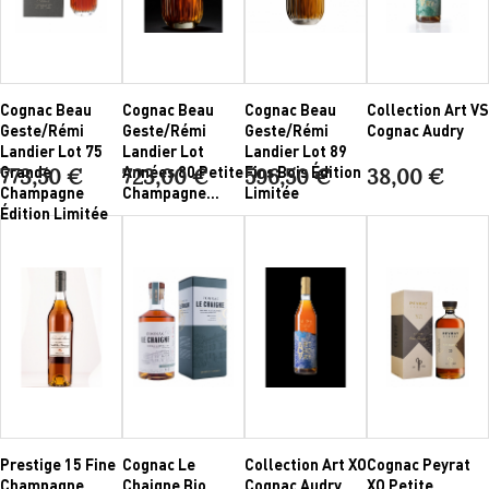
Cognac Beau
Cognac Beau
Cognac Beau
Collection Art VS
Geste/Rémi
Geste/Rémi
Geste/Rémi
Cognac Audry
Landier Lot 75
Landier Lot
Landier Lot 89
Grande
Années 80 Petite
Fins Bois Édition
773,50 €
723,00 €
596,50 €
38,00 €
Champagne
Champagne...
Limitée
Édition Limitée
Prestige 15 Fine
Cognac Le
Collection Art XO
Cognac Peyrat
Champagne
Chaigne Bio
Cognac Audry
XO Petite