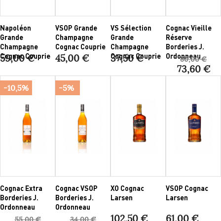
Napoléon
VSOP Grande
VS Sélection
Cognac Vieille
Grande
Champagne
Grande
Réserve
Champagne
Cognac Couprie
Champagne
Borderies J.
Cognac Couprie
Cognac Couprie
Ordonneau
59,00 €
45,00 €
37,50 €
80,00 €
73,60 €
-10,5%
-5%
Cognac Extra
Cognac VSOP
XO Cognac
VSOP Cognac
Borderies J.
Borderies J.
Larsen
Larsen
Ordonneau
Ordonneau
102,50 €
61,00 €
55,00 €
34,00 €