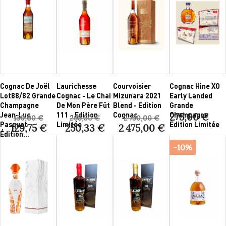
Cognac De Joël
Laurichesse
Courvoisier
Cognac Hine XO
Lot88/82 Grande
Cognac - Le Chai
Mizunara 2021
Early Landed
Champagne
De Mon Père Fût
Blend - Edition
Grande
Jean-Luc
111 - Edition
Cognac
Champagne
275,00 €
150,00 €
263,50 €
2 750,00 €
Pasquet
Limitée
Édition Limitée
129,75 €
250,33 €
2 475,00 €
Édition...
-10%