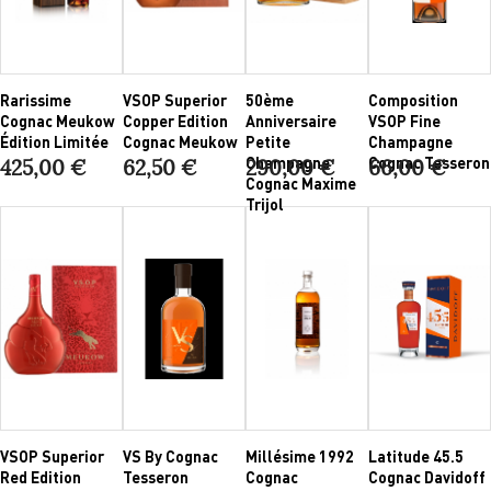
Rarissime
VSOP Superior
50ème
Composition
Cognac Meukow
Copper Edition
Anniversaire
VSOP Fine
Édition Limitée
Cognac Meukow
Petite
Champagne
Champagne
Cognac Tesseron
425,00 €
62,50 €
290,00 €
66,00 €
Cognac Maxime
Trijol
VSOP Superior
VS By Cognac
Millésime 1992
Latitude 45.5
Red Edition
Tesseron
Cognac
Cognac Davidoff