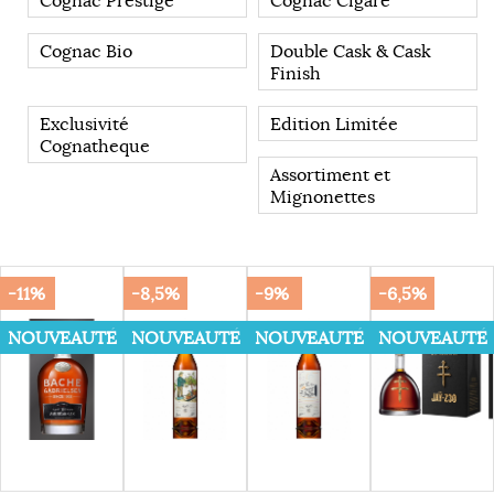
Cognac Prestige
Cognac Cigare
Cognac Bio
Double Cask & Cask
Finish
Exclusivité
Edition Limitée
Cognatheque
Assortiment et
Mignonettes
-11%
-8,5%
-9%
-6,5%
NOUVEAUTÉ
NOUVEAUTÉ
NOUVEAUTÉ
NOUVEAUTÉ