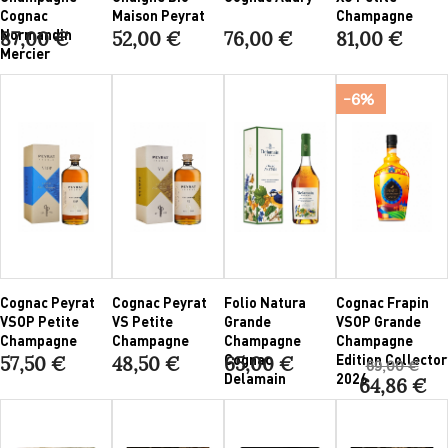
Cognac
Maison Peyrat
Champagne
Normandin
87,00 €
52,00 €
76,00 €
81,00 €
Mercier
-6%
Cognac Peyrat
Cognac Peyrat
Folio Natura
Cognac Frapin
VSOP Petite
VS Petite
Grande
VSOP Grande
Champagne
Champagne
Champagne
Champagne
Cognac
Edition Collector
57,50 €
48,50 €
65,00 €
69,00 €
Delamain
2026
64,86 €