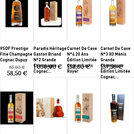
VSOP Prestige
Paradis Héritage
Carnet De Cave
Carnet De Cave
Fine Champagne
Gaston Briand
N°4 20 Ans
N°3 XO Ménis
Cognac Dupuy
N°2 Grande
Édition Limitée
Grande
Champagne
Cognac Louis
Champagne
1 030,00 €
153,00 €
137,50 €
65,00 €
Cognac...
Royer
Édition Limitée
58,50 €
Cognac...