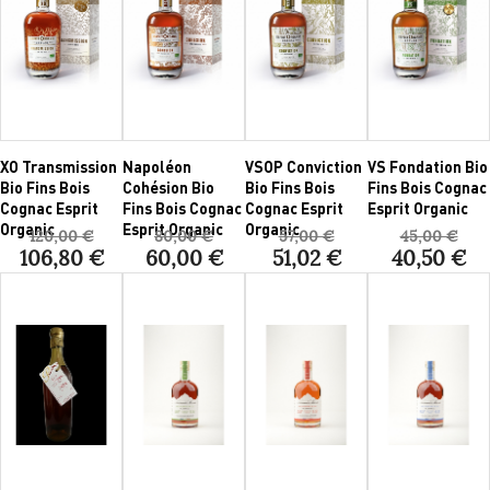
XO Transmission
Napoléon
VSOP Conviction
VS Fondation Bio
Bio Fins Bois
Cohésion Bio
Bio Fins Bois
Fins Bois Cognac
Cognac Esprit
Fins Bois Cognac
Cognac Esprit
Esprit Organic
Organic
Esprit Organic
Organic
120,00 €
80,00 €
57,00 €
45,00 €
106,80 €
60,00 €
51,02 €
40,50 €