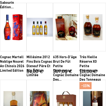
Sabourin
Édition...
Cognac Martell
Millésime 2012
635 Hors-D'âge
Très Vieille
Noblige Nouvel
Fins Bois Cognac
Brut De Fût
Réserve XO
An Chinois 2026
Dixneuf Père Et
Petite
Petite
Limited Edition
Fils Édition
Champagne
Champagne
84,00 €
307,00 €
115,00 €
Limitée
Cognac Domaine
Cognac Domaine
Des...
Des Tonneaux
-15%