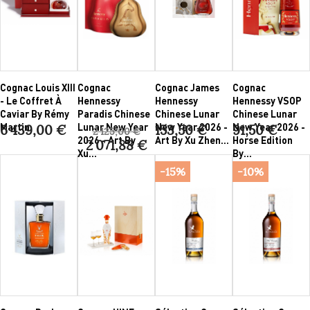
Cognac Louis XIII
Cognac
Cognac James
Cognac
- Le Coffret À
Hennessy
Hennessy
Hennessy VSOP
Caviar By Rémy
Paradis Chinese
Chinese Lunar
Chinese Lunar
Martin
Lunar New Year
New Year 2026 -
New Year 2026 -
6 439,00 €
153,50 €
91,50 €
2 125,00 €
2026 - Art By
Art By Xu Zhen...
Horse Edition
2 071,88 €
Xu...
By...
-15%
-10%