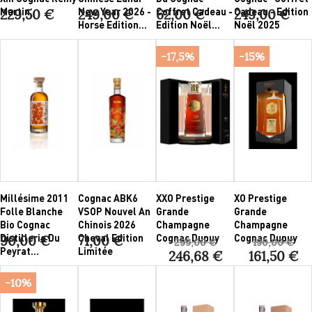
Martin
New Year 2026 -
Coffret Cadeau -
Cadeau - Edition
229,50 €
249,00 €
62,00 €
249,00 €
Horse Edition...
Edition Noël...
Noël 2025
-17,5%
-15%
Millésime 2011
Cognac ABK6
XXO Prestige
XO Prestige
Folle Blanche
VSOP Nouvel An
Grande
Grande
Bio Cognac
Chinois 2026
Champagne
Champagne
Distillerie Du
Cheval Edition
Cognac Dupuy
Cognac Dupuy
90,00 €
71,00 €
299,00 €
190,00 €
Peyrat...
Limitée
246,68 €
161,50 €
-10%