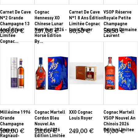
Carnet De Cave
Cognac
Carnet De Cave
VSOP Réserve
N°2 Grande
Hennessy XO
N°1 8 Ans Édition
Royale Petite
Champagne 13
Chinese Lunar
Limitée Cognac
Champagne
Ans Édition
New Year 2026 -
Louis Royer
Cognac Domaine
108,00 €
297,00 €
86,50 €
58,50 €
Limitée
Horse Edition
Laurent
Cognac...
By...
Millésime 1996
Cognac Martell
XXO Cognac
Cognac Martell
Grande
Cordon Bleu
Louis Royer
VSOP Nouvel An
Champagne
Nouvel An
Chinois 2026
Cognac
Chinois 2026
Edition LImitee
109,00 €
211,00 €
249,00 €
79,00 €
Ragnaud-
Edition Limitée