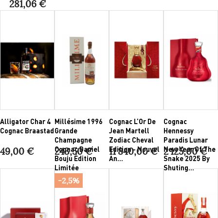
281,06 €
Alligator Char 4
Millésime 1996
Cognac L’Or De
Cognac
Cognac Braastad
Grande
Jean Martell
Hennessy
Champagne
Zodiac Cheval
Paradis Lunar
Cognac Daniel
Edition - Nouvel
New Year Of The
49,00 €
243,50 €
11 840,00 €
2 125,00 €
Bouju Édition
An...
Snake 2025 By
Limitée
Shuting...
-2,5%