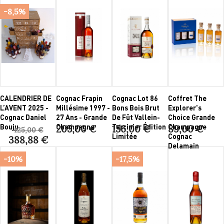
-8,5%
CALENDRIER DE
Cognac Frapin
Cognac Lot 86
Coffret The
L’AVENT 2025 -
Millésime 1997 -
Bons Bois Brut
Explorer's
Cognac Daniel
27 Ans - Grande
De Fût Vallein-
Choice Grande
Bouju
Champagne
Tercinier Édition
Champagne
205,00 €
156,00 €
89,00 €
425,00 €
Limitée
Cognac
388,88 €
Delamain
-10%
-17,5%