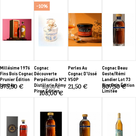
-10%
Millésime 1976
Cognac
Perles Au
Cognac Beau
Fins Bois Cognac
Découverte
Cognac D'Ussé
Geste/Rémi
Prunier Édition
Perpétuelle N°2
VSOP
Landier Lot 73
Limitée
Distillerie Rémy
Fins Bois Édition
375,50 €
21,50 €
807,50 €
120,00 €
Piron Édition...
Limitée
108,00 €