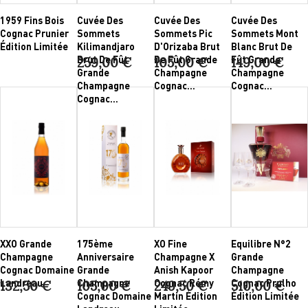
1959 Fins Bois
Cuvée Des
Cuvée Des
Cuvée Des
Cognac Prunier
Sommets
Sommets Pic
Sommets Mont
Édition Limitée
Kilimandjaro
D'Orizaba Brut
Blanc Brut De
Brut De Fût
De Fût Grande
Fût Grande
259,00 €
105,00 €
149,00 €
Grande
Champagne
Champagne
Champagne
Cognac...
Cognac...
Cognac...
XXO Grande
175ème
XO Fine
Equilibre N°2
Champagne
Anniversaire
Champagne X
Grande
Cognac Domaine
Grande
Anish Kapoor
Champagne
Landreau
Champagne
Cognac Rémy
Cognac Prulho
132,50 €
105,00 €
249,50 €
510,00 €
Cognac Domaine
Martin Édition
Édition Limitée