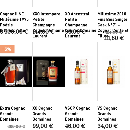
Cognac HINE
XXO Intemporel
XO Ancestral
Millésime 2010
Millésime 1975
Petite
Petite
Fins Bois Single
Poésie
Champagne
Champagne
Cask N°71 -
Intemporelle
Cognac Domaine
Cognac Domaine
Cognac Conte Et
3 500,00 €
144,00 €
96,00 €
124,00 €
Laurent
Laurent
Filles
111,60 €
-6%
Extra Cognac
XO Cognac
VSOP Cognac
VS Cognac
Grands
Grands
Grands
Grands
Domaines
Domaines
Domaines
Domaines
99,00 €
46,00 €
34,00 €
299,00 €