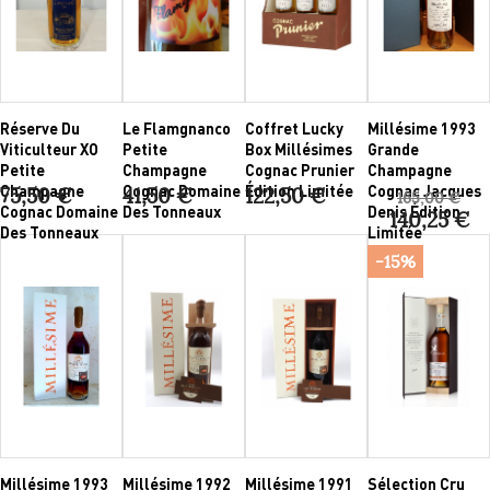
Réserve Du
Le Flamgnanco
Coffret Lucky
Millésime 1993
Viticulteur XO
Petite
Box Millésimes
Grande
Petite
Champagne
Cognac Prunier
Champagne
Champagne
Cognac Domaine
Édition Limitée
Cognac Jacques
75,50 €
41,50 €
122,50 €
165,00 €
Cognac Domaine
Des Tonneaux
Denis Édition
140,25 €
Des Tonneaux
Limitée
-15%
Millésime 1993
Millésime 1992
Millésime 1991
Sélection Cru