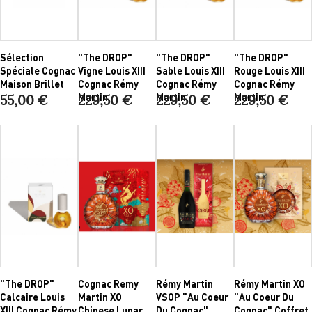
Sélection
"The DROP"
"The DROP"
"The DROP"
Spéciale Cognac
Vigne Louis XIII
Sable Louis XIII
Rouge Louis XIII
Maison Brillet
Cognac Rémy
Cognac Rémy
Cognac Rémy
Martin
Martin
Martin
55,00 €
229,50 €
229,50 €
229,50 €
"The DROP"
Cognac Remy
Rémy Martin
Rémy Martin XO
Calcaire Louis
Martin XO
VSOP "Au Coeur
"Au Coeur Du
XIII Cognac Rémy
Chinese Lunar
Du Cognac"
Cognac" Coffret