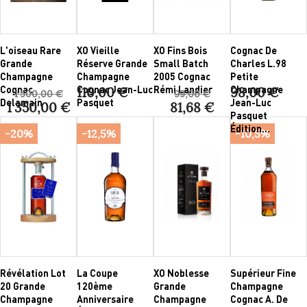
L'oiseau Rare
XO Vieille
XO Fins Bois
Cognac De
Grande
Réserve Grande
Small Batch
Charles L.98
Champagne
Champagne
2005 Cognac
Petite
Cognac
Cognac Jean-Luc
Rémi Landier
Champagne
110,00 €
98,00 €
1 500,00 €
99,00 €
Delamain
Pasquet
Jean-Luc
1 350,00 €
81,68 €
Pasquet
Édition...
-20%
-12,5%
-10,5%
Révélation Lot
La Coupe
XO Noblesse
Supérieur Fine
20 Grande
120ème
Grande
Champagne
Champagne
Anniversaire
Champagne
Cognac A. De