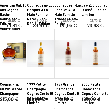
American Oak 10
Cognac Jean-Luc
Cognac Jean-Luc
Jay-Z30 Cognac
Ans Cognac
Pasquet À La
Pasquet À La
D'Ussé - Edition
Bache-
Main Famille
Main Famille
Limitée
Gabrielsen
Rateau Lot
Tribot Lot T.96
79,00 €
98,00 €
145,00 €
78,75 €
Édition
R20.11 Édition...
Édition...
70,31 €
89,67 €
131,95 €
73,63 €
Anniversaire
Cognac Frapin
1999 Petite
1989 Grande
2005 Petite
XO VIP Grande
Champagne
Champagne
Champagne
Champagne
Cognac Conte Et
Cognac Conte Et
Cognac Conte Et
Filles Édition
Filles Édition
Filles Édition
215,00 €
211,00 €
270,50 €
199,00 €
Limitée
Limitée
Limitée