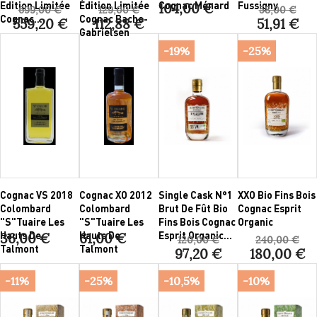
Edition Limitée
Édition Limitée
Cognac Ménard
Fussigny
104,00 €
699,00 €
129,00 €
58,00 €
Cognac...
Cognac Bache-
559,20 €
112,88 €
51,91 €
Gabrielsen
-19%
-25%
Cognac VS 2018
Cognac XO 2012
Single Cask N°1
XXO Bio Fins Bois
Colombard
Colombard
Brut De Fût Bio
Cognac Esprit
"S"Tuaire Les
"S"Tuaire Les
Fins Bois Cognac
Organic
Hauts De
Hauts De
Esprit Organic...
36,00 €
61,00 €
120,00 €
240,00 €
Talmont
Talmont
97,20 €
180,00 €
-11%
-25%
-10,5%
-10%