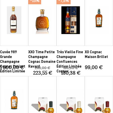
-15%
-7,5%
Cuvée 989
XXO Time Petite
Très Vieille Fine
XO Cognac
Grande
Champagne
Champagne
Maison Brillet
Champagne
Cognac Domaine
Confluences
Cognac Croizet
Ravard
Édition Limitée
1 800,00 €
99,00 €
263,00 €
195,00 €
Édition Limitée
Cognac...
223,55 €
180,38 €