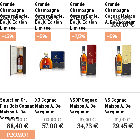
Grande
Grande
Grande
Grande
Champagne
Champagne
Champagne
Champagne
Cognac Daniel
Cognac Daniel
Cognac Daniel
Cognac Maison
252,00 €
263,50 €
272,50 €
124,00 €
Bouju Édition
Bouju Édition
Bouju Édition
A. De Vacqueur
105,40 €
Limitée
Limitée
Limitée
-15%
-5%
-7,5%
-5%
Sélection Cru
XO Cognac
VSOP Cognac
VS Cognac
Fins Bois Cognac
Maison A. De
Maison A. De
Maison A. De
Maison A. De
Vacqueur
Vacqueur
Vacqueur
Vacqueur
104,00 €
60,00 €
37,00 €
31,00 €
88,40 €
57,00 €
34,23 €
29,45 €
PROMO !