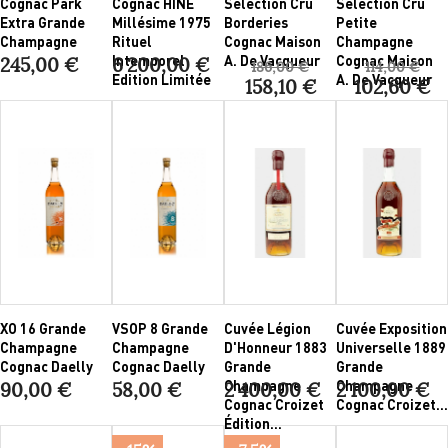
Cognac Park
Cognac HINE
Sélection Cru
Sélection Cru
Extra Grande
Millésime 1975
Borderies
Petite
Champagne
Rituel
Cognac Maison
Champagne
Intemporel
A. De Vacqueur
Cognac Maison
245,00 €
6 200,00 €
186,00 €
114,00 €
Edition Limitée
A. De Vacqueur
158,10 €
102,60 €
XO 16 Grande
VSOP 8 Grande
Cuvée Légion
Cuvée Exposition
Champagne
Champagne
D'Honneur 1883
Universelle 1889
Cognac Daelly
Cognac Daelly
Grande
Grande
Champagne
Champagne
90,00 €
58,00 €
2 400,00 €
2 100,00 €
Cognac Croizet
Cognac Croizet...
Édition...