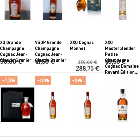
XO Grande
VSOP Grande
XXO Cognac
XXO
Champagne
Champagne
Monnet
Masterblender
Cognac Jean-
Cognac Jean-
Petite
Claude Saunier
Claude Saunier
Champagne
90,00 €
41,50 €
48,50 €
350,00 €
Cognac Domaine
288,75 €
Ravard Édition...
-7,5%
-10%
-3%