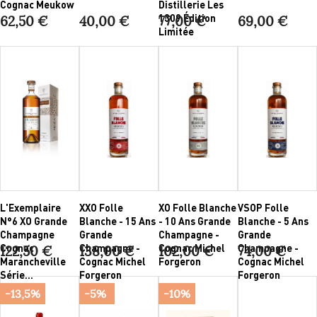
Cognac Meukow
Distillerie Les
1309 Édition
62,50 €
40,00 €
77,00 €
69,00 €
Limitée
L'Exemplaire
XXO Folle
XO Folle Blanche
VSOP Folle
N°6 XO Grande
Blanche - 15 Ans
- 10 Ans Grande
Blanche - 5 Ans
Champagne
Grande
Champagne -
Grande
Cognac
Champagne -
Cognac Michel
Champagne -
122,50 €
138,00 €
102,00 €
74,00 €
Marancheville
Cognac Michel
Forgeron
Cognac Michel
Série...
Forgeron
Forgeron
-13,5%
-5%
-10%