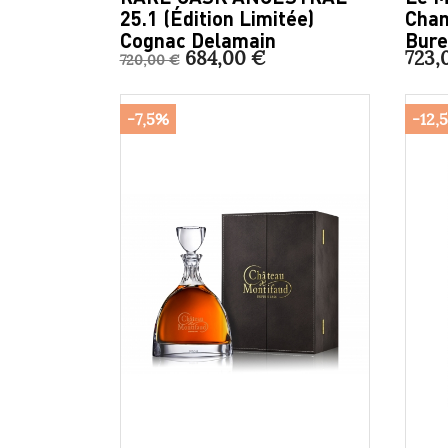
25.1 (Édition Limitée)
Cham
Cognac Delamain
Bure
684,00 €
723,
720,00 €
-7,5%
-12,