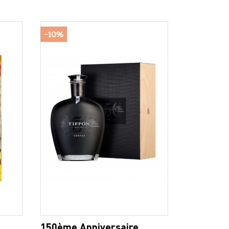
-10%
150ème Anniversaire