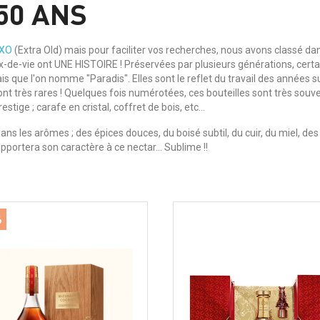
50 ANS
XO
(Extra Old) mais pour faciliter vos recherches, nous avons classé da
-de-vie ont UNE HISTOIRE ! Préservées par plusieurs générations, cert
 que l'on nomme "Paradis". Elles sont le reflet du travail des années sur
sont très rares ! Quelques fois numérotées, ces bouteilles sont très sou
ige ; carafe en cristal, coffret de bois, etc...
ns les arômes ; des épices douces, du boisé subtil, du cuir, du miel, des f
portera son caractère à ce nectar... Sublime !!
%