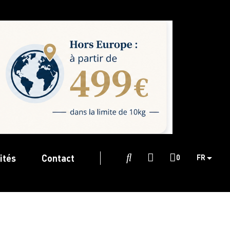
ités
Contact

0
FR