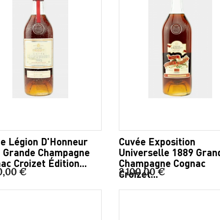
e Légion D'Honneur
Cuvée Exposition
 Grande Champagne
Universelle 1889 Gran
ac Croizet Édition...
Champagne Cognac
0,00 €
2 100,00 €
Croizet...