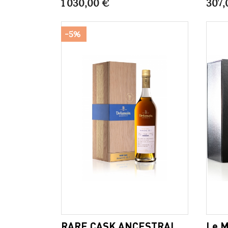
1 030,00 €
307,
-5%
RARE CASK ANCESTRAL
Le M