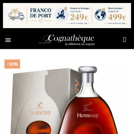

-10%