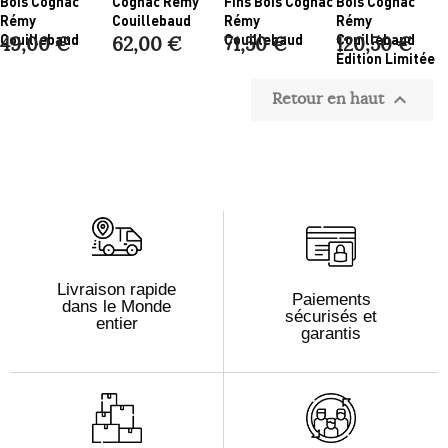
Bois Cognac
Cognac Rémy
Fins Bois Cognac
Bois Cognac
Rémy
Couillebaud
Rémy
Rémy
Couillebaud
Couillebaud
Couillebaud
49,00 €
62,00 €
71,50 €
120,50 €
Édition Limitée
Retour en haut

Livraison rapide
Paiements
dans le Monde
sécurisés et
entier
garantis