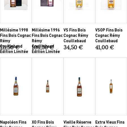
Millésime 1998
Millésime 1996
VS Fins Bois
VSOP Fins Bois
Fins Bois Cognac
Fins Bois Cognac
Cognac Rémy
Cognac Rémy
Rémy
Rémy
Couillebaud
Couillebaud
Couillebaud
Couillebaud
111,50 €
108,50 €
34,50 €
41,00 €
Édition Limitée
Édition Limitée
Napoléon Fins
XO Fins Bois
Vieille Réserve
Extra Vieux Fins