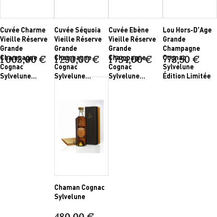
Cuvée Charme
Cuvée Séquoia
Cuvée Ebène
Lou Hors-D'Age
Vieille Réserve
Vieille Réserve
Vieille Réserve
Grande
Grande
Grande
Grande
Champagne
Champagne
Champagne
Champagne
Cognac
1 003,00 €
1 290,00 €
1 734,00 €
773,50 €
Cognac
Cognac
Cognac
Sylvelune
Sylvelune...
Sylvelune...
Sylvelune...
Édition Limitée
Chaman Cognac
Sylvelune
480,00 €