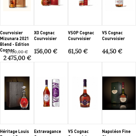
Courvoisier
XO Cognac
VSOP Cognac
VS Cognac
Mizunara 2021
Courvoisier
Courvoisier
Courvoisier
Blend - Edition
Cognac
156,00 €
61,50 €
44,50 €
2 750,00 €
2 475,00 €
Héritage Louis
Extravagance
VS Cognac
Napoléon Fine