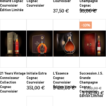
Renard Cognac
Cognac
Courvoisier
Champagne
Courvoisier
Courvoisier
Cognac
Édition Limitée
Courvoisier
37,50 €
93,00 €
-10%
21 Years Vintage
Initiale Extra
L'Essence
Succession J.S.
Connoisseur
Cognac
Cognac
Grande
Collection
Courvoisier
Courvoisier
Champagne
Cognac
Édition Limitée
Cognac
351,00 €
3 410,00 €
3 500,00 €
Courvoisier
Courvoisier
3 150,00 €
Édition Limitée