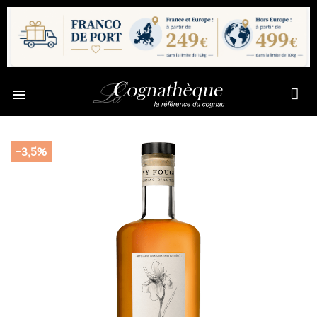

-3,5%