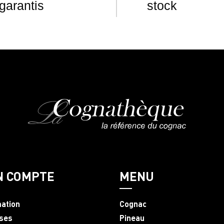
garantis
stock
N COMPTE
MENU
mation
Cognac
ses
Pineau