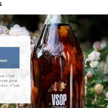
s
n: c'est
erne peut
cère. C'est