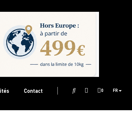
ités
Contact

0
FR