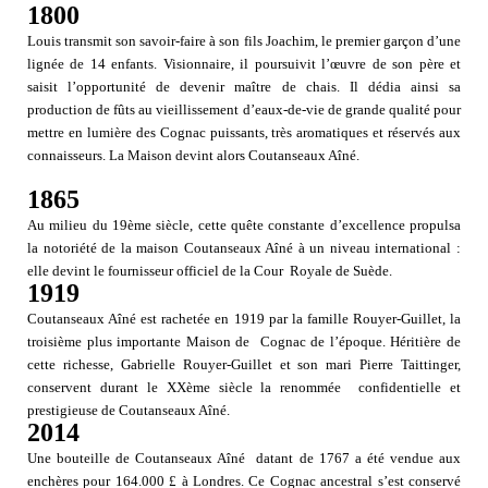
1800
Louis transmit son savoir-faire à son fils Joachim, le premier garçon d’une
lignée de 14 enfants. Visionnaire, il poursuivit l’œuvre de son père et
saisit l’opportunité de devenir maître de chais. Il dédia ainsi sa
production de fûts au vieillissement d’eaux-de-vie de grande qualité pour
mettre en lumière des Cognac puissants, très aromatiques et réservés aux
connaisseurs. La Maison devint alors Coutanseaux Aîné.
1865
Au milieu du 19ème siècle, cette quête constante d’excellence propulsa
la notoriété de la maison Coutanseaux Aîné à un niveau international :
elle devint le fournisseur officiel de la Cour Royale de Suède.
1919
Coutanseaux Aîné est rachetée en 1919 par la famille Rouyer-Guillet, la
troisième plus importante Maison de Cognac de l’époque. Héritière de
cette richesse, Gabrielle Rouyer-Guillet et son mari Pierre Taittinger,
conservent durant le XXème siècle la renommée confidentielle et
prestigieuse de Coutanseaux Aîné.
2014
Une bouteille de Coutanseaux Aîné datant de 1767 a été vendue aux
enchères pour 164.000 £ à Londres. Ce Cognac ancestral s’est conservé