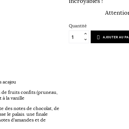
incroyables !
Attention
Quantité
AJOUTER AU PA
s acajou
 de fruits confits (pruneau,
à la vanille
te des notes de chocolat, de
se le palais. une finale
 notes d'amandes et de