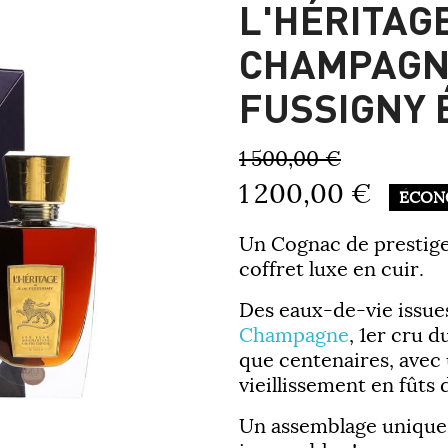
L'HÉRITAG
CHAMPAGNE
FUSSIGNY 
1 500,00 €
1 200,00 €
ÉCON
Un Cognac de prestige 
coffret luxe en cuir.
Des eaux-de-vie issue
Champagne
, 1er cru 
que centenaires, avec
vieillissement en fûts
Un assemblage unique,