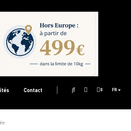
ités
Contact

0
FR
tée