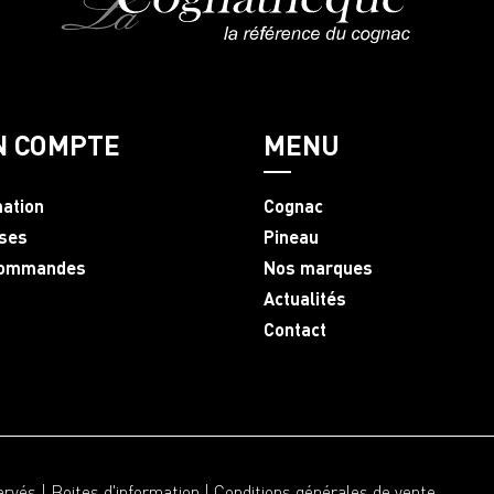
N COMPTE
MENU
mation
Cognac
ses
Pineau
commandes
Nos marques
Actualités
Contact
ervés |
Boites d'information
|
Conditions générales de vente