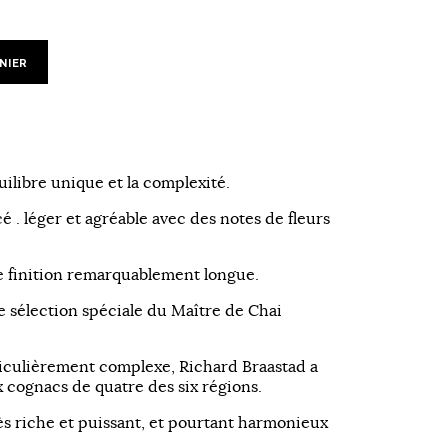
NIER
uilibre
unique et
la complexité.
cé
.
léger et agréable
avec des notes de
fleurs
 finition
remarquablement longue.
e
sélection spéciale
du Maître
de Chai
iculièrement complexe
, Richard
Braastad
a
x cognacs
de quatre des
six régions.
ès riche et puissant
, et pourtant
harmonieux