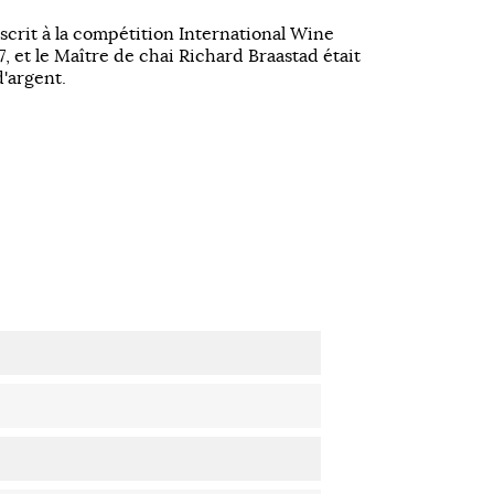
scrit à la compétition
International Wine
7
,
et le Maître
de chai
Richard
Braastad
était
d'argent
.