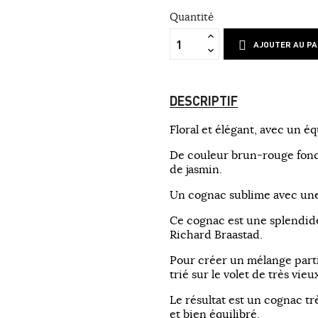
Quantité
AJOUTER AU PA
DESCRIPTIF
Floral
et élégant,
avec un éq
D
e couleur
brun-rouge fon
de jasmin.
Un cognac
sublime avec
une
Ce cognac
est
une
splendid
Richard
Braastad.
Pour
créer
un mélange
part
trié sur le volet
de très vieu
Le résultat est
un cognac
tr
et bien équilibré
.