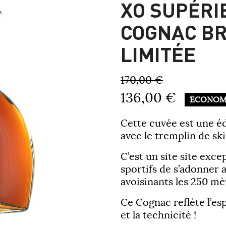
XO SUPÉRI
COGNAC BR
LIMITÉE
170,00 €
136,00 €
ÉCONOM
Cette cuvée est une éd
avec le tremplin de s
C’est un site site exce
sportifs de s’adonner a
avoisinants les 250 mèt
Ce Cognac reflète l’esp
et la technicité !