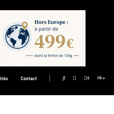
ités
Contact

0
FR