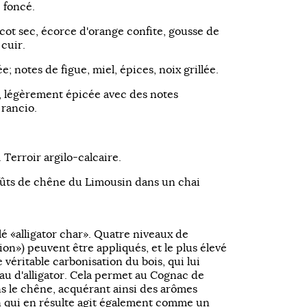
e foncé.
cot sec, écorce d'orange confite, gousse de
 cuir.
e; notes de figue, miel, épices, noix grillée.
, légèrement épicée avec des notes
 rancio.
. Terroir argilo-calcaire.
 fûts de chêne du Limousin dans un chai
é «alligator char». Quatre niveaux de
ion») peuvent être appliqués, et le plus élevé
une véritable carbonisation du bois, qui lui
u d'alligator. Cela permet au Cognac de
 le chêne, acquérant ainsi des arômes
n qui en résulte agit également comme un