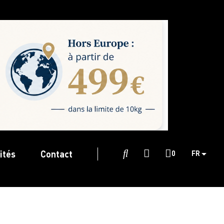
ités
Contact

0
FR