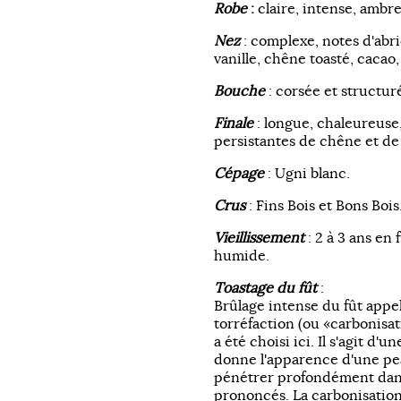
Robe
:
claire, intense, ambr
Nez
: complexe, notes d'abri
vanille, chêne toasté, cacao,
Bouche
: corsée et structuré
Finale
: longue, chaleureuse
persistantes de chêne et de
Cépage
: Ugni blanc.
Crus
: Fins Bois et Bons Bois
Vieillissement
: 2 à 3 ans en
humide.
Toastage du fût
:
Brûlage intense du fût appel
torréfaction (ou «carbonisat
a été choisi ici. Il s'agit d'
donne l'apparence d'une pea
pénétrer profondément dans
prononcés. La carbonisatio