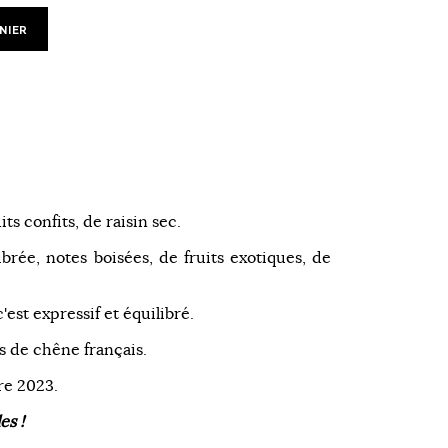
NIER
ts confits, de raisin sec.
brée, notes boisées, de fruits exotiques, de
c'est expressif et équilibré.
ts de chêne français.
e 2023.
es !