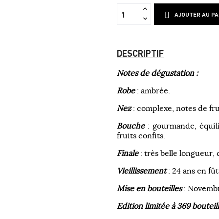
AJOUTER AU PA
DESCRIPTIF
Notes de dégustation :
Robe
: ambrée.
Nez
: complexe, notes de frui
Bouche
: gourmande, équili
fruits confits.
Finale
: très belle longueur, 
Vieillissement
: 24 ans en fû
Mise en bouteilles
: Novembr
Edition limitée à 369 bouteill