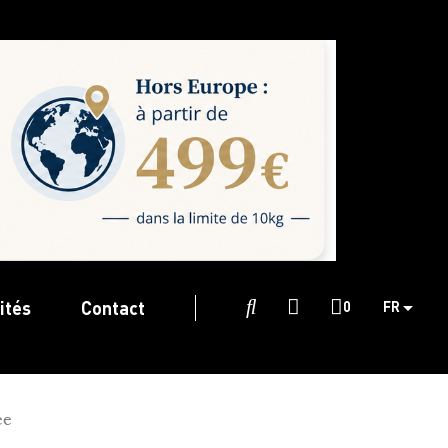
ités
Contact

0
FR
ée