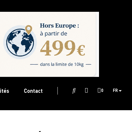
ités
Contact

0
FR