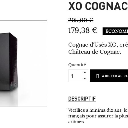
XO COGNAC
205,00 €
179,38 €
ÉCONOMIS
Cognac d'Usés XO, créé
Château de Cognac.
Quantité
AJOUTER AU PA
DESCRIPTIF
Vieillies a minima dix ans, 
français pour assurer la pl
arômes.