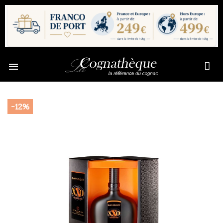

-12%