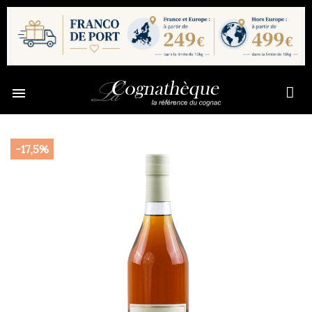

-17,5%