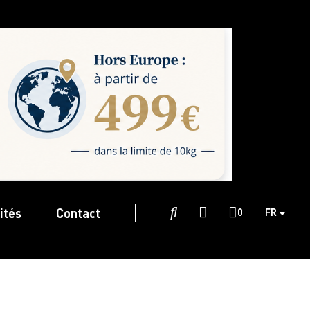
ités
Contact

0
FR