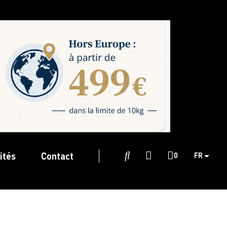
ités
Contact

0
FR