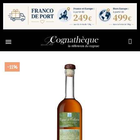

-11%