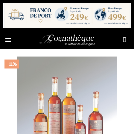

-11%