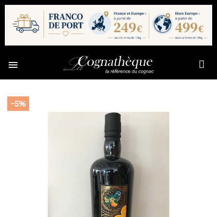

-5%