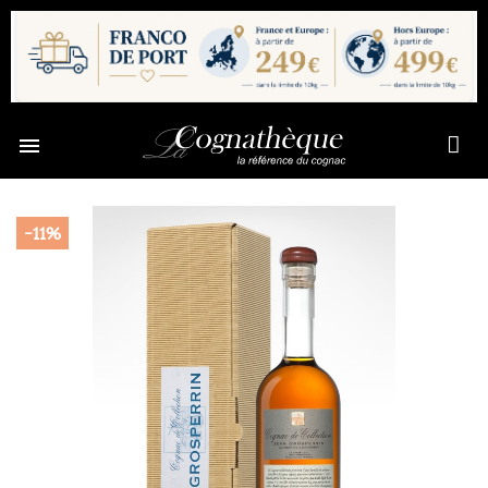

-11%