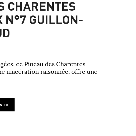
S CHARENTES
X N°7 GUILLON-
UD
gées, ce Pineau des Charentes
une
macération raisonnée
, offre une
NIER