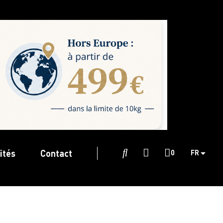
ités
Contact

0
FR