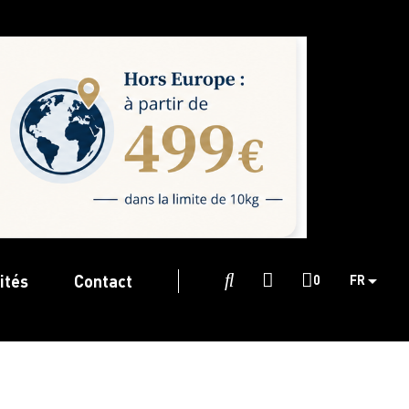
ités
Contact

0
FR