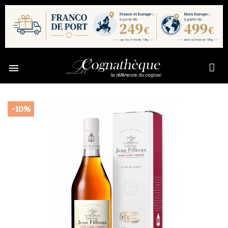

-10%