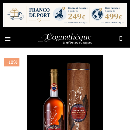

-10%