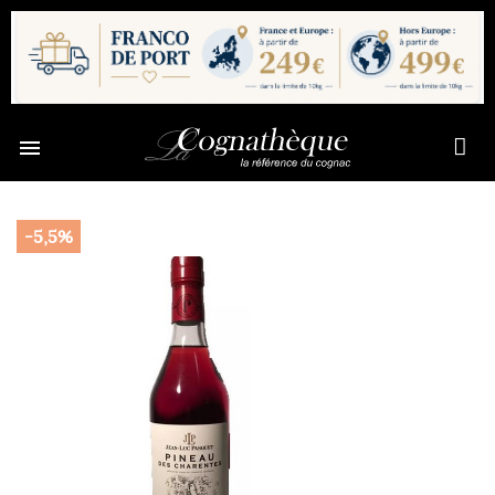

-5,5%