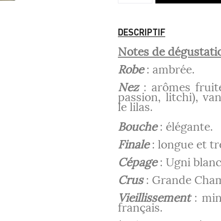
DESCRIPTIF
Notes de dégustati
Robe
: ambrée.
Nez
: arômes fruité
passion, litchi), v
le lilas.
Bouche
: élégante.
Finale
: longue et t
Cépage
: Ugni blanc
Crus
: Grande Cham
Vieillissement
: min
français.