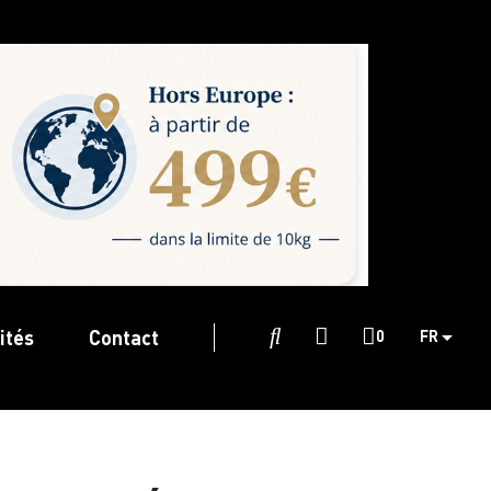
ités
Contact

0
FR