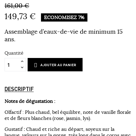
161,00 €
149,73 €
ÉCONOMISEZ 7%
Assemblage d’eaux-de-vie de minimum 15
ans.
Quantité
AJOUTER AU PANIER
DESCRIPTIF
Notes de dégustation :
Olfactif : Plus chaud, bel équilibre, note de vanille florale
et de fleurs blanches (rose, jasmin, lys).
Gustatif
:
Chaud et riche au départ, soyeux sur la
langue, velours sur la gorge, très long dans le corps avec