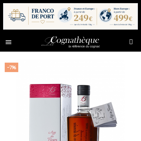

-7%