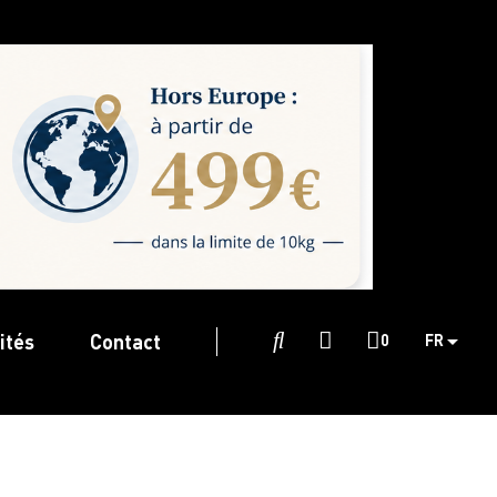
ités
Contact

0
FR