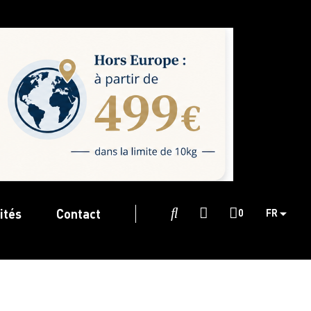
ités
Contact

0
FR