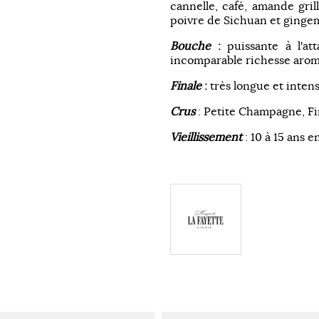
cannelle, café, amande gril
poivre de Sichuan et ginge
Bouche
:
puissante à l'a
incomparable richesse arom
Finale
:
très longue et inten
Crus
: Petite Champagne, F
Vieillissement
: 10 à 15 ans e