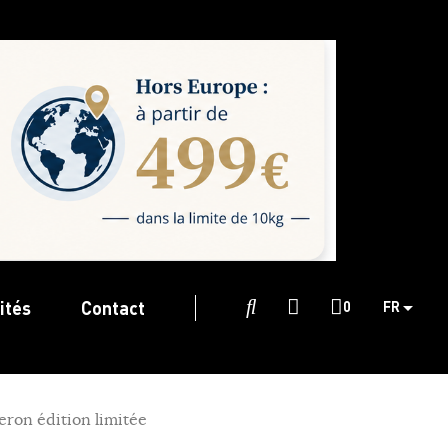
ités
Contact

0
FR
ron édition limitée