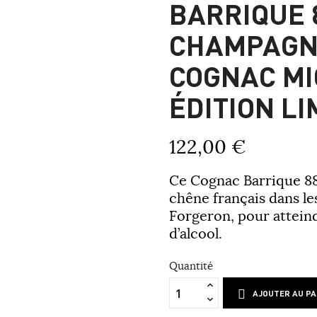
BARRIQUE 
CHAMPAGNE
COGNAC M
ÉDITION LI
122,00 €
Ce Cognac Barrique 88 a
chêne français dans l
Forgeron, pour attein
d’alcool.
Quantité
AJOUTER AU PA