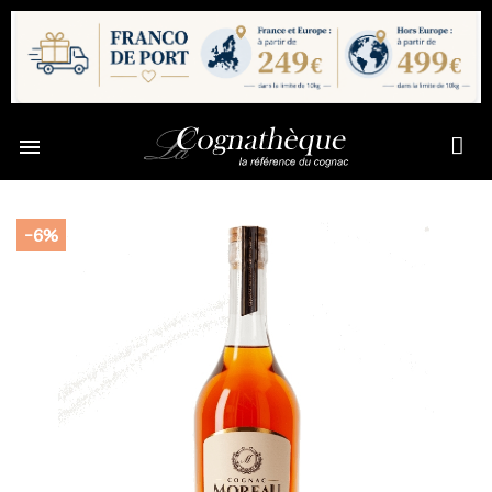

-6%