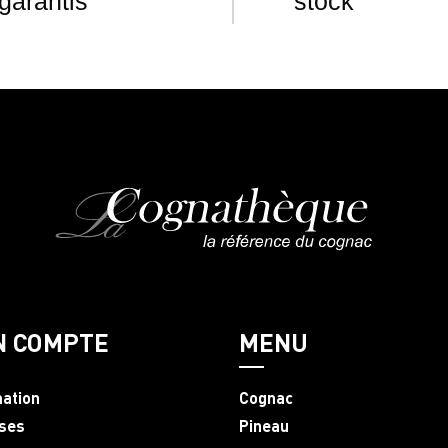
garantis
stock
N COMPTE
MENU
mation
Cognac
ses
Pineau