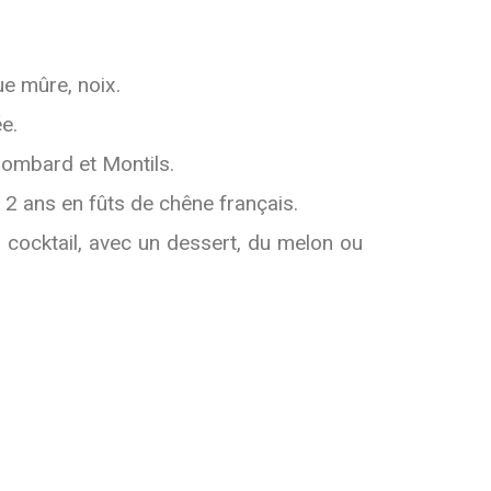
ue mûre, noix.
ée.
lombard et Montils.
2 ans en fûts de chêne français.
en cocktail, avec un dessert, du melon ou