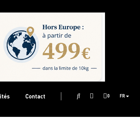
ités
Contact

0
FR