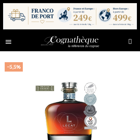

-5,5%