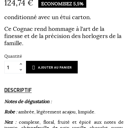
124,74 €
ÉCONOMISEZ 5,5%
conditionné avec un étui carton.
Ce Cognac rend hommage à l'art de la
finesse et de la précision des horlogers de la
famille.
Quantité
AJOUTER AU PANIER
DESCRIPTIF
Notes de dégustation
:
Robe
:
ambrée, légèrement acajou, limpide.
Nez
:
complexe, floral, fruité et épicé aux notes de
jasmin, chèvrefeuille, de noix, vanille, chocolat, curry,