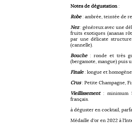
Notes de dégustation
:
Robe
: ambrée, teintée de re
Nez
: généreux avec une dé
fruits exotiques (ananas rô
par une délicate structure
(cannelle).
Bouche
: ronde et très go
(bergamote, mangue) puis un
Finale
: longue et homogène
Crus
: Petite Champagne, Fin
Vieillissement
: minimum 5
français.
à déguster en cocktail, parfa
Médaille d'or en 2022 à l'Int