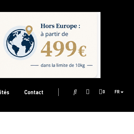
ités
Contact

0
FR