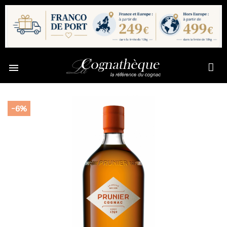

-6%