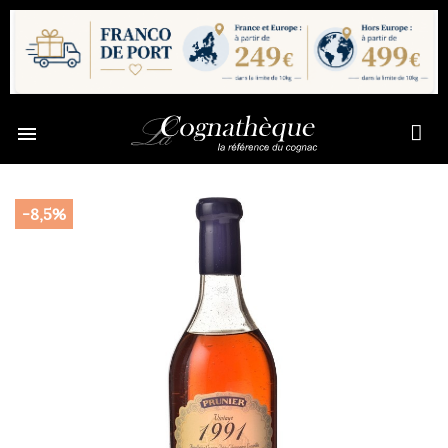

-8,5%