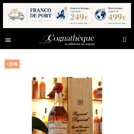

-15%