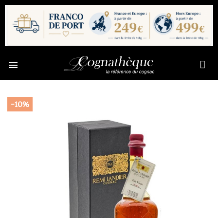

-10%