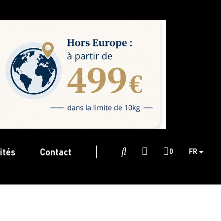
ités
Contact

0
FR