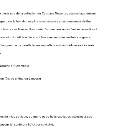
e pièce
rare de la collection de Cognacs Tesseron, assemblage unique
ac est le fruit de nos plus rares réserves amoureusement vieillies
uissance et finesse, il est doté d'un nez aux notes florales associées à
nsation indéfinissable et sublime que seuls les meilleurs cognacs
 longueur sans pareille laisse ses reflets ambrés traduire sa très lente
e.
Blanche et Colombard
 en fûts de chêne du Limousin
ômes de miel, de figue, de prune et de fruits exotiques associés à des
yeux lui confèrent fraîcheur et vitalité.