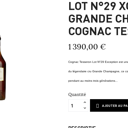
LOT N°29 
GRANDE C
COGNAC T
1 390,00 €
Cognac Tesseron Lot N°29 Exception est une
du légendaire cru Grande Champagne, ce cogn
pendant au moins trois générations...
Quantité
AJOUTER AU PA