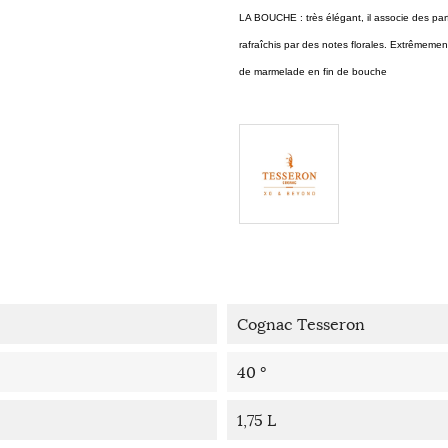
LA BOUCHE : très élégant, il associe des pa
rafraîchis par des notes florales. Extrêmemen
de marmelade en fin de bouche
Cognac Tesseron
40 °
1,75 L