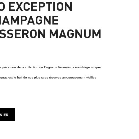
XO EXCEPTION
HAMPAGNE
ESSERON MAGNUM
 pièce rare de la collection de Cognacs Tesseron, assemblage unique
ac est le fruit de nos plus rares réserves amoureusement vieillies
NIER