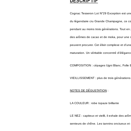
DESCRIPTIF
Cognac Tesseron Lot N°29 Exception est un
du légendaire cru Grande Champagne, ce cogn
pendant au moins trois générations. Tout en p
des arômes de cacao et de moka, pour une se
peuvent procurer. Cet élixir complexe et d'une
maturation. Un véritable concentré d'éléganc
COMPOSITION : cépages Ugni Blanc, Folle 
VIEILLISSEMENT : plus de trois générations
NOTES DE DÉGUSTATION
:
LA COULEUR : robe topaze brillante
LE NEZ : capiteux et vieilli, il exhale des ar
senteurs de chêne. Les tannins onctueux et so