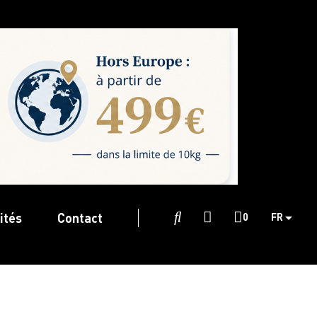
ités
Contact

0
FR