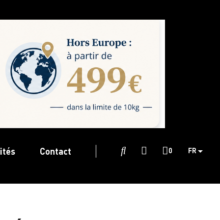
ités
Contact

0
FR