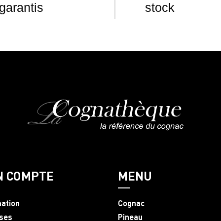
garantis
stock
N COMPTE
MENU
mation
Cognac
ses
Pineau