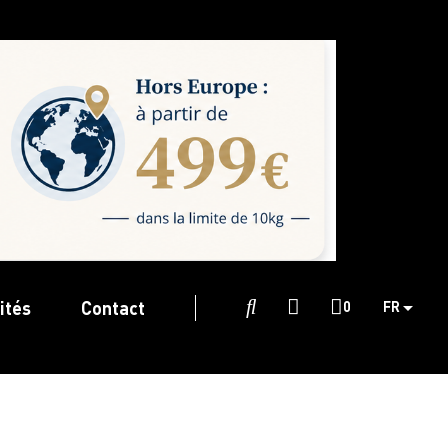
ités
Contact

0
FR