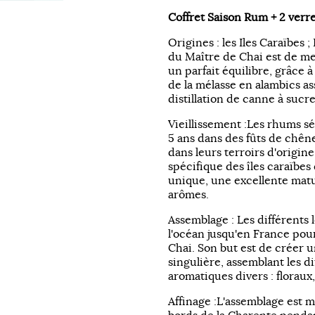
Coffret Saison Rum + 2 verr
Origines : les Iles Caraïbes 
du Maître de Chai est de met
un parfait équilibre, grâce à 
de la mélasse en alambics ass
distillation de canne à sucr
Vieillissement :Les rhums sé
5 ans dans des fûts de chêne
dans leurs terroirs d'origine
spécifique des îles caraïbes
unique, une excellente matu
arômes.
Assemblage : Les différents l
l'océan jusqu'en France pou
Chai. Son but est de créer
singulière, assemblant les di
aromatiques divers : floraux,
Affinage :L'assemblage est m