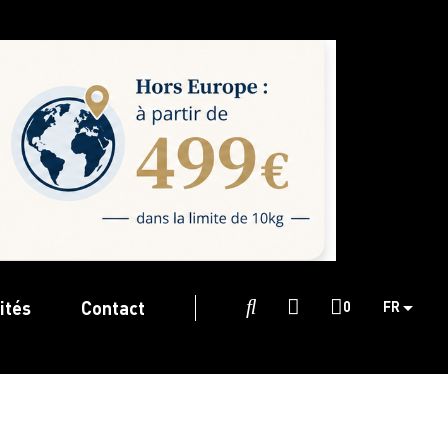
ités
Contact

0
FR