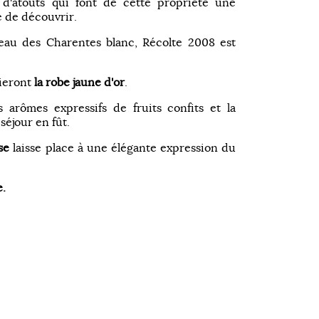
t d'atouts qui font de cette propriété une
e de découvrir.
eau des Charentes blanc, Récolte 2008 est
ieront
la robe
jaune d'or
.
 arômes expressifs de fruits confits et la
séjour en fût.
se
laisse place à une élégante expression du
e.