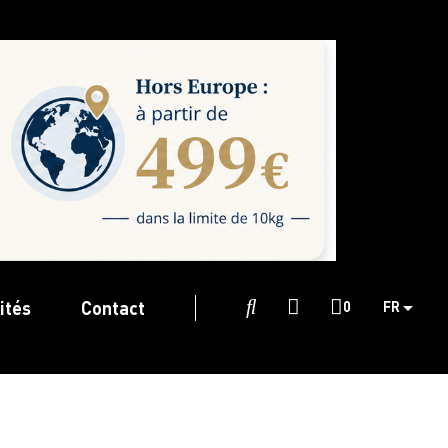
ités
Contact

0
FR