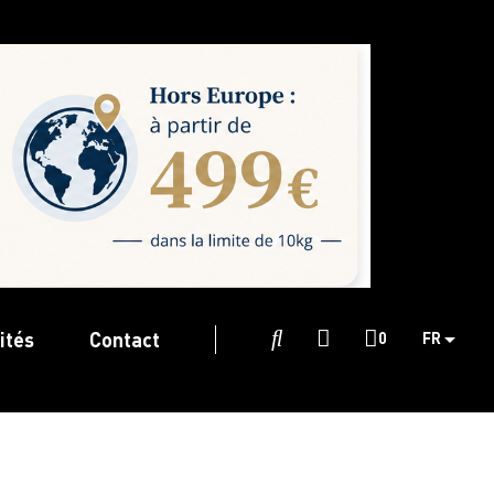
ités
Contact

0
FR