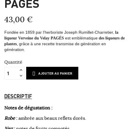
PAGÈS
43,00 €
Fondée en 1859 par l’herboriste Joseph Rumillet-Charretier,
la
liqueur Verveine du Velay PAGÈS
est emblématique
des liqueurs de
plantes
, grâce à une recette transmise de génération en
génération.
Quantité
AJOUTER AU PANIER
DESCRIPTIF
Notes de dégustation :
Robe
:
ambrée aux beaux reflets dorés.
Nez
:
notes de fruits compotés.