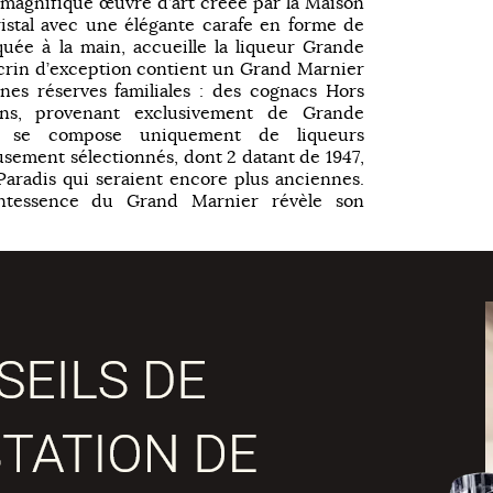
e magnifique œuvre d’art créée par la Maison
istal avec une élégante carafe en forme de
quée à la main, accueille la liqueur Grande
crin d’exception contient un Grand Marnier
nes réserves familiales : des cognacs Hors
 ans, provenant exclusivement de Grande
e se compose uniquement de liqueurs
usement sélectionnés, dont 2 datant de 1947,
aradis qui seraient encore plus anciennes.
ntessence du Grand Marnier révèle son