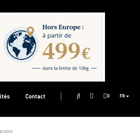
ités
Contact

0
FR
arnier